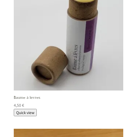
Baume à lèvres
4,50
€
Quick view