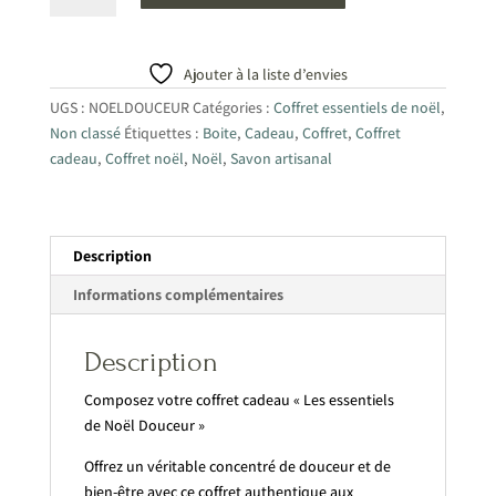
COFFRET
"Les
essentiels
Ajouter à la liste d’envies
de
UGS :
NOELDOUCEUR
Catégories :
Coffret essentiels de noël
,
Noël"
Non classé
Étiquettes :
Boite
,
Cadeau
,
Coffret
,
Coffret
Douceur
cadeau
,
Coffret noël
,
Noël
,
Savon artisanal
Description
Informations complémentaires
Description
Composez votre coffret cadeau « Les essentiels
de Noël Douceur »
Offrez un véritable concentré de douceur et de
bien-être avec ce coffret authentique aux