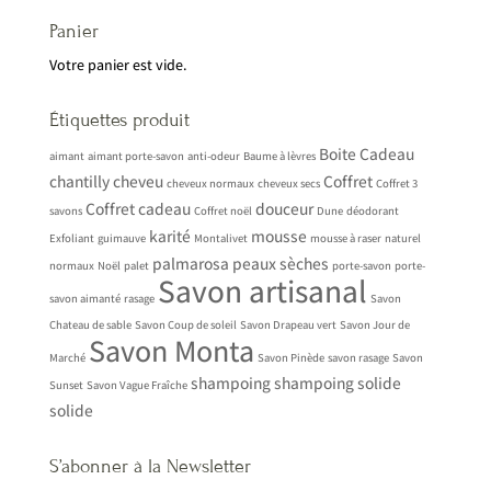
Panier
Votre panier est vide.
Étiquettes produit
Boite
Cadeau
aimant
aimant porte-savon
anti-odeur
Baume à lèvres
chantilly
cheveu
Coffret
cheveux normaux
cheveux secs
Coffret 3
Coffret cadeau
douceur
savons
Coffret noël
Dune
déodorant
karité
mousse
Exfoliant
guimauve
Montalivet
mousse à raser
naturel
palmarosa
peaux sèches
normaux
Noël
palet
porte-savon
porte-
Savon artisanal
savon aimanté
rasage
Savon
Chateau de sable
Savon Coup de soleil
Savon Drapeau vert
Savon Jour de
Savon Monta
Marché
Savon Pinède
savon rasage
Savon
shampoing
shampoing solide
Sunset
Savon Vague Fraîche
solide
S’abonner à la Newsletter