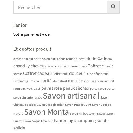
Panier
Votre panier est vide.
Étiquettes produit
Boite
Cadeau
aimant
aimant porte-savon
anti-odeur
Baume à lèvres
chantilly
cheveu
Coffret
cheveux normaux
cheveux secs
Coffret 3
Coffret cadeau
douceur
savons
Coffret noël
Dune
déodorant
karité
mousse
Exfoliant
guimauve
Montalivet
mousse à raser
naturel
palmarosa
peaux sèches
normaux
Noël
palet
porte-savon
porte-
Savon artisanal
savon aimanté
rasage
Savon
Chateau de sable
Savon Coup de soleil
Savon Drapeau vert
Savon Jour de
Savon Monta
Marché
Savon Pinède
savon rasage
Savon
shampoing
shampoing solide
Sunset
Savon Vague Fraîche
solide