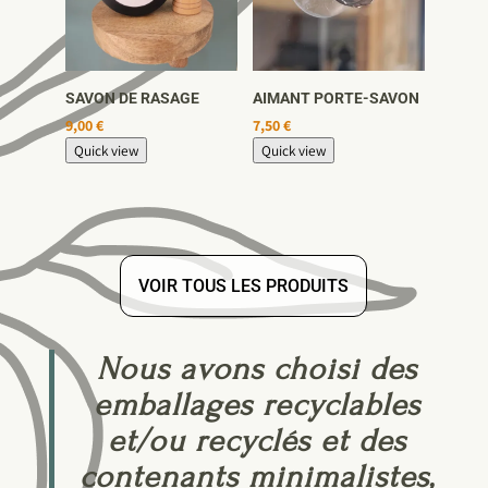
SAVON DE RASAGE
AIMANT PORTE-SAVON
9,00
€
7,50
€
Quick view
Quick view
VOIR TOUS LES PRODUITS
Nous avons choisi des
emballages recyclables
et/ou recyclés et des
contenants minimalistes,