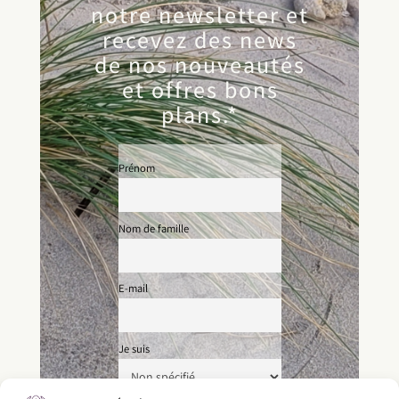
notre newsletter et
recevez des news
de nos nouveautés
et offres bons
plans.*
Prénom
Nom de famille
E-mail
Je suis