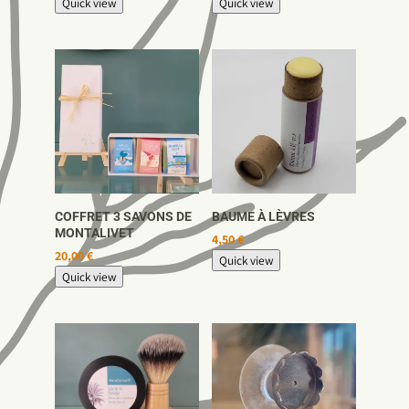
Quick view
Quick view
COFFRET 3 SAVONS DE
BAUME À LÈVRES
MONTALIVET
4,50
€
20,00
€
Quick view
Quick view