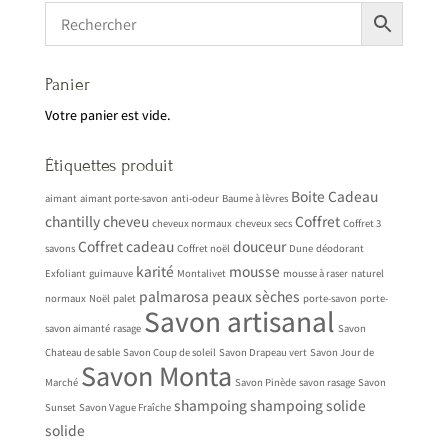
Panier
Votre panier est vide.
Étiquettes produit
Boite
Cadeau
aimant
aimant porte-savon
anti-odeur
Baume à lèvres
chantilly
cheveu
Coffret
cheveux normaux
cheveux secs
Coffret 3
Coffret cadeau
douceur
savons
Coffret noël
Dune
déodorant
karité
mousse
Exfoliant
guimauve
Montalivet
mousse à raser
naturel
palmarosa
peaux sèches
normaux
Noël
palet
porte-savon
porte-
Savon artisanal
savon aimanté
rasage
Savon
Chateau de sable
Savon Coup de soleil
Savon Drapeau vert
Savon Jour de
Savon Monta
Marché
Savon Pinède
savon rasage
Savon
shampoing
shampoing solide
Sunset
Savon Vague Fraîche
solide