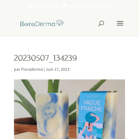
06 81 15 27 16
contact@floraderma.fr
20230507_134239
par
Floraderma
|
Juin 17, 2023