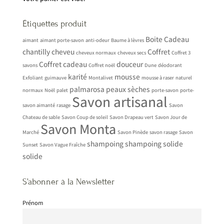
Étiquettes produit
Boite
Cadeau
aimant
aimant porte-savon
anti-odeur
Baume à lèvres
chantilly
cheveu
Coffret
cheveux normaux
cheveux secs
Coffret 3
Coffret cadeau
douceur
savons
Coffret noël
Dune
déodorant
karité
mousse
Exfoliant
guimauve
Montalivet
mousse à raser
naturel
palmarosa
peaux sèches
normaux
Noël
palet
porte-savon
porte-
Savon artisanal
savon aimanté
rasage
Savon
Chateau de sable
Savon Coup de soleil
Savon Drapeau vert
Savon Jour de
Savon Monta
Marché
Savon Pinède
savon rasage
Savon
shampoing
shampoing solide
Sunset
Savon Vague Fraîche
solide
S’abonner à la Newsletter
Prénom