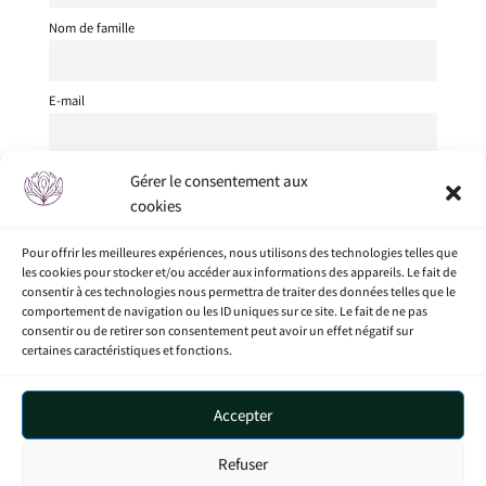
Nom de famille
E-mail
Je suis
Gérer le consentement aux
cookies
J'accepte les conditions générales
Pour offrir les meilleures expériences, nous utilisons des technologies telles que
les cookies pour stocker et/ou accéder aux informations des appareils. Le fait de
consentir à ces technologies nous permettra de traiter des données telles que le
comportement de navigation ou les ID uniques sur ce site. Le fait de ne pas
consentir ou de retirer son consentement peut avoir un effet négatif sur
certaines caractéristiques et fonctions.
Accueil
Mon compte
Boutique
Nos procédés
Accepter
Articles
Politique de confidentialité
Conditions générales
Politique de cookies (UE)
Refuser
A propos
Contact